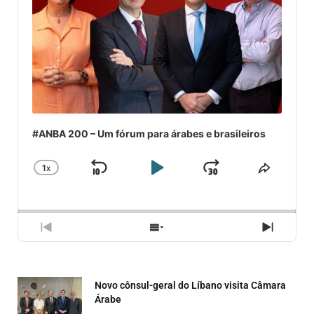
#ANBA 200 – Um fórum para árabes e brasileiros
1
X
SKIP
PLAY
JUMP
CHANGE
COMPA
PLAYBACK
ESSE
BACKWARD
PAUSE
FORWARD
RATE
EPISÓ
PREVIOUS
SHOW
NEXT
EPISODE
EPISODES
EPISO
LIST
Novo cônsul-geral do Líbano visita Câmara
Árabe