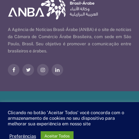
A Agência de Notícias Brasil-Árabe (ANBA) é o site de notícias
da Câmara de Comércio Árabe Brasileira, com sede em São
Paulo, Brasil. Seu objetivo é promover a comunicação entre
brasileiros e árabes.
Facebook
Twitter
Instagram
LinkedIn
Nossas Políticas
| © 2026 ANBA - Agência de Notícias Brasil-
Clicando no botão 'Aceitar Todos' você concorda com o
Árabe | By
EscaEsco
.
armazenamento de cookies no seu dispositivo para
melhorar sua experiência em nosso site
PT
EN
العربية
Preferências
Aceitar Todos