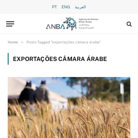
PT
ENG
العربية
»
Home
Posts Tagged "exportações câmara árabe"
EXPORTAÇÕES CÂMARA ÁRABE