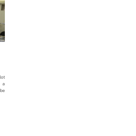
lot
a a
abe