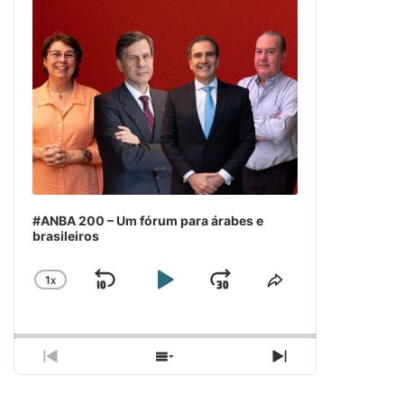
#ANBA 200 – Um fórum para árabes e
brasileiros
1
X
SKIP
PLAY
JUMP
CHANGE
COMPARTILH
PLAYBACK
ESSE
BACKWARD
PAUSE
FORWARD
RATE
EPISÓDIO
PREVIOUS
SHOW
NEXT
EPISODE
EPISODES
EPISODE
LIST