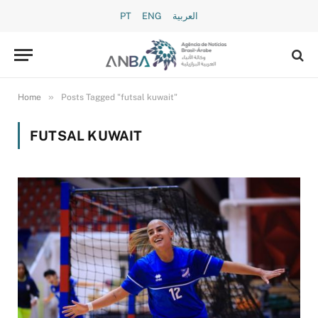
PT
ENG
العربية
»
Home
Posts Tagged "futsal kuwait"
FUTSAL KUWAIT