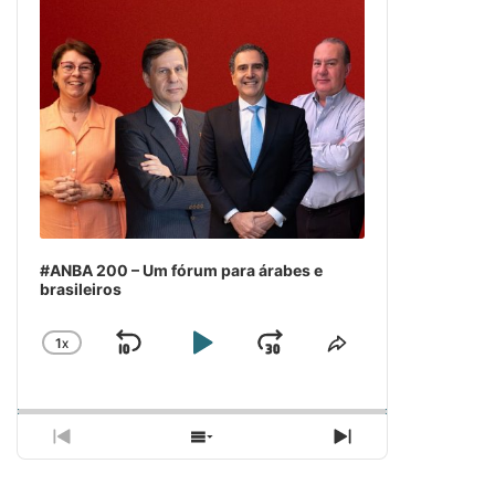
#ANBA 200 – Um fórum para árabes e
brasileiros
1
X
SKIP
PLAY
JUMP
CHANGE
COMPARTILH
PLAYBACK
ESSE
BACKWARD
PAUSE
FORWARD
RATE
EPISÓDIO
PREVIOUS
SHOW
NEXT
EPISODE
EPISODES
EPISODE
LIST