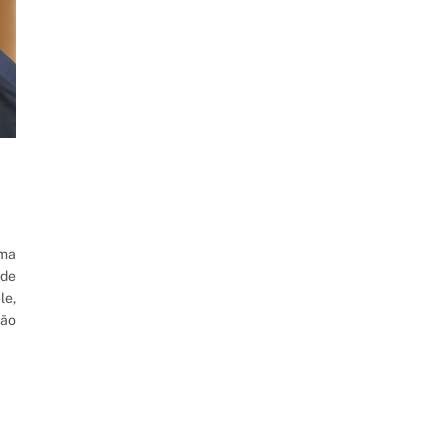
rma
 de
le,
ção