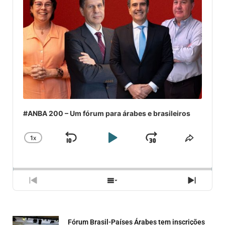
#ANBA 200 – Um fórum para árabes e brasileiros
1
X
SKIP
PLAY
JUMP
CHANGE
COMPA
PLAYBACK
ESSE
BACKWARD
PAUSE
FORWARD
RATE
EPISÓ
PREVIOUS
SHOW
NEXT
EPISODE
EPISODES
EPISO
LIST
Fórum Brasil-Países Árabes tem inscrições