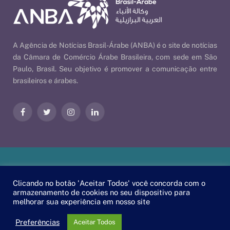
A Agência de Notícias Brasil-Árabe (ANBA) é o site de notícias
da Câmara de Comércio Árabe Brasileira, com sede em São
Paulo, Brasil. Seu objetivo é promover a comunicação entre
brasileiros e árabes.
Facebook
Twitter
Instagram
LinkedIn
Nossas Políticas
| © 2026 ANBA - Agência de Notícias Brasil-
Clicando no botão 'Aceitar Todos' você concorda com o
Árabe | By
EscaEsco
.
armazenamento de cookies no seu dispositivo para
melhorar sua experiência em nosso site
PT
EN
العربية
Preferências
Aceitar Todos