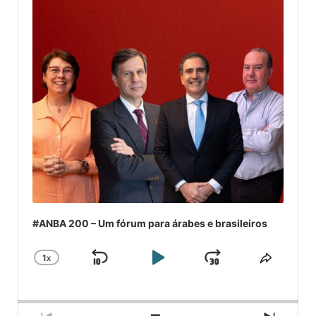
#ANBA 200 – Um fórum para árabes e brasileiros
1
X
SKIP
PLAY
JUMP
CHANGE
COMPA
PLAYBACK
ESSE
BACKWARD
PAUSE
FORWARD
RATE
EPISÓ