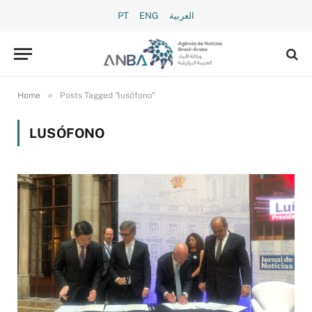
PT
ENG
العربية
»
Home
Posts Tagged "lusófono"
LUSÓFONO