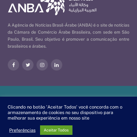
A Agência de Notícias Brasil-Árabe (ANBA) é o site de notícias
da Câmara de Comércio Árabe Brasileira, com sede em São
Paulo, Brasil. Seu objetivo é promover a comunicação entre
brasileiros e árabes.
Facebook
Twitter
Instagram
LinkedIn
Nossas Políticas
| © 2026 ANBA - Agência de Notícias Brasil-
Clicando no botão 'Aceitar Todos' você concorda com o
Árabe | By
EscaEsco
.
armazenamento de cookies no seu dispositivo para
melhorar sua experiência em nosso site
PT
EN
العربية
Preferências
Aceitar Todos