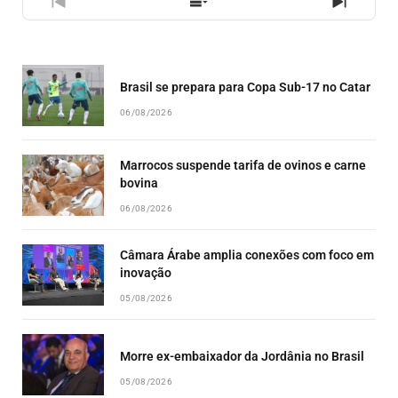
PREVIOUS
SHOW
NEXT
EPISODE
EPISODES
EPISO
LIST
Brasil se prepara para Copa Sub-17 no Catar
06/08/2026
Marrocos suspende tarifa de ovinos e carne
bovina
06/08/2026
Câmara Árabe amplia conexões com foco em
inovação
05/08/2026
Morre ex-embaixador da Jordânia no Brasil
05/08/2026