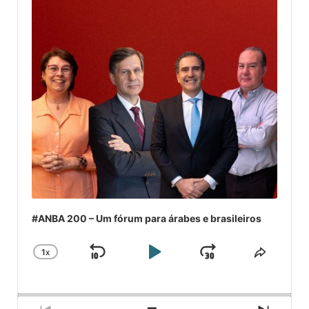
#ANBA 200 – Um fórum para árabes e brasileiros
1
X
SKIP
PLAY
JUMP
CHANGE
COMPA
PLAYBACK
ESSE
BACKWARD
PAUSE
FORWARD
RATE
EPISÓ