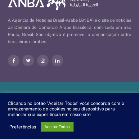
A Agência de Notícias Brasil-Árabe (ANBA) é o site de notícias
da Câmara de Comércio Árabe Brasileira, com sede em São
Paulo, Brasil. Seu objetivo é promover a comunicação entre
brasileiros e árabes.
Facebook
Twitter
Instagram
LinkedIn
Nossas Políticas
| © 2026 ANBA - Agência de Notícias Brasil-
Clicando no botão 'Aceitar Todos' você concorda com o
Árabe | By
EscaEsco
.
armazenamento de cookies no seu dispositivo para
melhorar sua experiência em nosso site
PT
EN
العربية
Preferências
Aceitar Todos