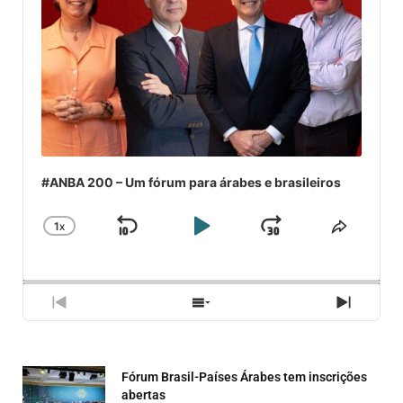
#ANBA 200 – Um fórum para árabes e brasileiros
1
X
SKIP
PLAY
JUMP
CHANGE
COMPA
PLAYBACK
ESSE
BACKWARD
PAUSE
FORWARD
RATE
EPISÓ
PREVIOUS
SHOW
NEXT
EPISODE
EPISODES
EPISO
LIST
Fórum Brasil-Países Árabes tem inscrições
abertas