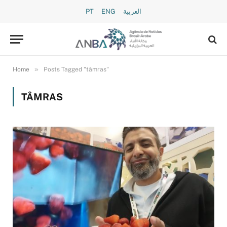
PT
ENG
العربية
»
Home
Posts Tagged "tâmras"
TÂMRAS