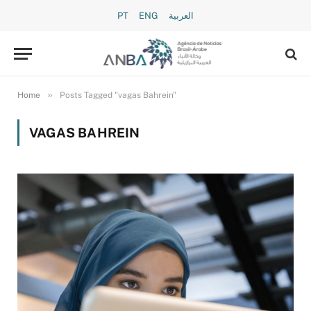
PT
ENG
العربية
»
Home
Posts Tagged "vagas Bahrein"
VAGAS BAHREIN