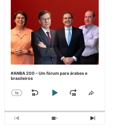
#ANBA 200 – Um fórum para árabes e
brasileiros
1
X
SKIP
PLAY
JUMP
CHANGE
COMPARTILH
PLAYBACK
ESSE
BACKWARD
PAUSE
FORWARD
RATE
EPISÓDIO
PREVIOUS
SHOW
NEXT
EPISODE
EPISODES
EPISODE
LIST