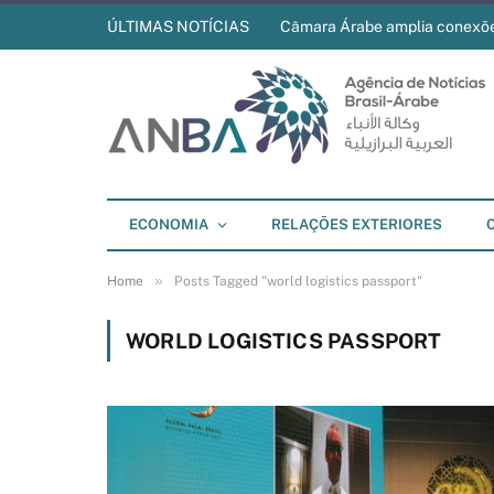
ÚLTIMAS NOTÍCIAS
Câmara Árabe amplia conexõ
ECONOMIA
RELAÇÕES EXTERIORES
»
Home
Posts Tagged "world logistics passport"
WORLD LOGISTICS PASSPORT