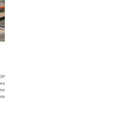
 DP
bes
tre
nte