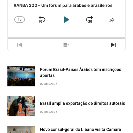
#ANBA 200 – Um fórum para árabes e brasileiros
1
X
SKIP
PLAY
JUMP
CHANGE
COMPA
PLAYBACK
ESSE
BACKWARD
PAUSE
FORWARD
RATE
EPISÓ
PREVIOUS
SHOW
NEXT
EPISODE
EPISODES
EPISO
LIST
Fórum Brasil-Países Árabes tem inscrições
abertas
07/08/2026
Brasil amplia exportação de direitos autorais
07/08/2026
Novo cônsul-geral do Líbano visita Câmara