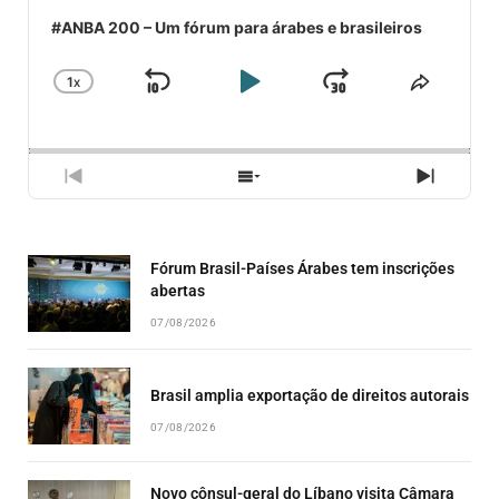
#ANBA 200 – Um fórum para árabes e brasileiros
1
X
SKIP
PLAY
JUMP
CHANGE
COMPA
PLAYBACK
ESSE
BACKWARD
PAUSE
FORWARD
RATE
EPISÓ
PREVIOUS
SHOW
NEXT
EPISODE
EPISODES
EPISO
LIST
Fórum Brasil-Países Árabes tem inscrições
abertas
07/08/2026
Brasil amplia exportação de direitos autorais
07/08/2026
Novo cônsul-geral do Líbano visita Câmara