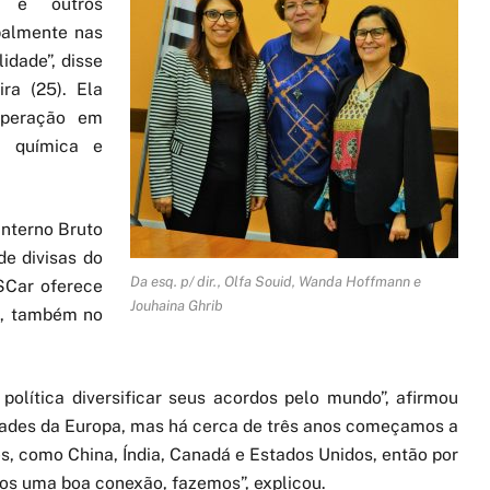
s e outros
ipalmente nas
idade”, disse
ra (25). Ela
operação em
, química e
Interno Bruto
de divisas do
Da esq. p/ dir., Olfa Souid, Wanda Hoffmann e
SCar oferece
Jouhaina Ghrib
a, também no
política diversificar seus acordos pelo mundo”, afirmou
ades da Europa, mas há cerca de três anos começamos a
s, como China, Índia, Canadá e Estados Unidos, então por
s uma boa conexão, fazemos”, explicou.