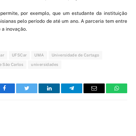
ermite, por exemplo, que um estudante da instituição
unisianas pelo período de até um ano. A parceria tem entre
 a inovação.
ar
UFSCar
UMA
Universidade de Cartago
e São Carlos
universidades
Facebook
Twitter
LinkedIn
Telegram
Email
WhatsA