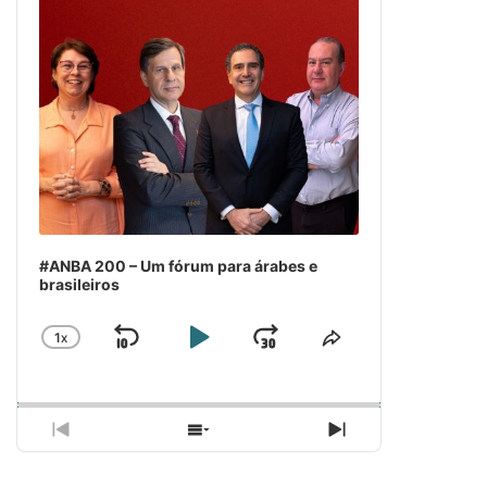
#ANBA 200 – Um fórum para árabes e
brasileiros
1
X
SKIP
PLAY
JUMP
CHANGE
COMPARTILH
PLAYBACK
ESSE
BACKWARD
PAUSE
FORWARD
RATE
EPISÓDIO
PREVIOUS
SHOW
NEXT
EPISODE
EPISODES
EPISODE
LIST