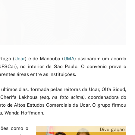
rtago (
Ucar
) e de Manouba (
UMA
) assinaram um acordo
FSCar), no interior de São Paulo. O convênio prevê o
entes áreas entre as instituições.
últimos dias, formada pelas reitoras da Ucar, Olfa Sioud,
a Cherifa Lakhoua
(esq. na foto acima)
, coordenadora do
uto de Altos Estudos Comerciais da Ucar. O grupo firmou
ira, Wanda Hoffmann.
ções como o
Divulgação