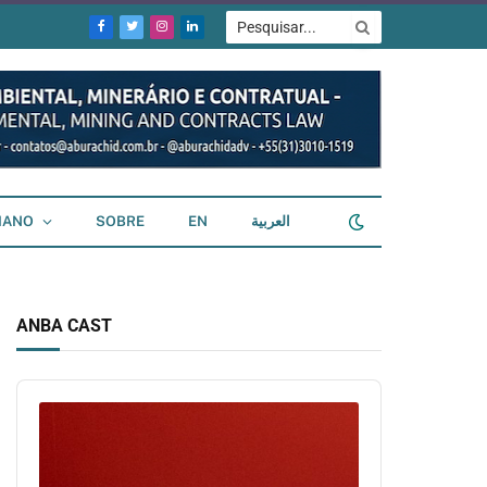
Facebook
Twitter
Instagram
LinkedIn
IANO
SOBRE
EN
العربية
ANBA CAST
Audio
Player