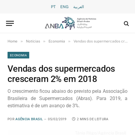
PT
ENG
العربية
»
»
»
Home
Notícias
Economia
Vendas dos supermercados cresceram 2% em 2018
ECONOMIA
Vendas dos supermercados
cresceram 2% em 2018
O crescimento ficou abaixo do previsto pela Associação
Brasileira de Supermercados (Abras). Para 2019, a
estimativa é de um avanço de 3%.
POR
AGÊNCIA BRASIL
05/02/2019
2 MINS DE LEITURA
Tânia Rêgo/Agência Brasil