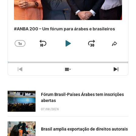
#ANBA 200 – Um fórum para árabes e brasileiros
1
X
SKIP
PLAY
JUMP
CHANGE
COMPA
PLAYBACK
ESSE
BACKWARD
PAUSE
FORWARD
RATE
EPISÓ
PREVIOUS
SHOW
NEXT
EPISODE
EPISODES
EPISO
LIST
Fórum Brasil-Países Árabes tem inscrições
abertas
07/08/2026
Brasil amplia exportação de direitos autorais