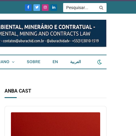
Facebook
Twitter
Instagram
LinkedIn
IANO
SOBRE
EN
العربية
ANBA CAST
Audio
Player