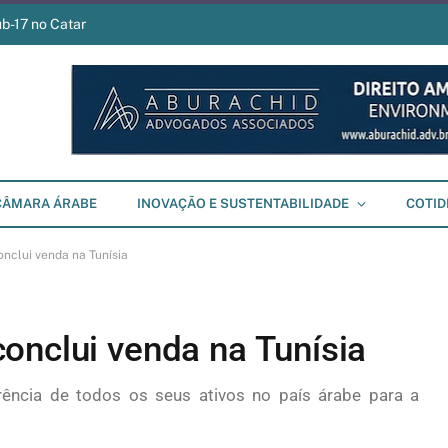
ub-17 no Catar
CÂMARA ÁRABE
INOVAÇÃO E SUSTENTABILIDADE
COTID
nclui venda na Tunísia
onclui venda na Tunísia
ência de todos os seus ativos no país árabe para a