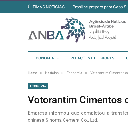
ÚLTIMAS NOTÍCIAS
Brasil se prepara para Copa S
ECONOMIA
RELAÇÕES EXTERIORES
»
»
»
Home
Notícias
Economia
Votorantim Cimentos co
ECONOMIA
Votorantim Cimentos c
Empresa informou que completou a transfer
chinesa Sinoma Cement Co., Ltd.