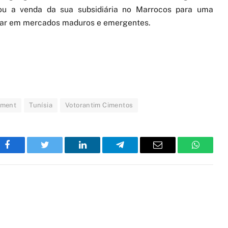
u a venda da sua subsidiária no Marrocos para uma
uar em mercados maduros e emergentes.
ement
Tunísia
Votorantim Cimentos
Facebook
Twitter
LinkedIn
Telegram
Email
WhatsA