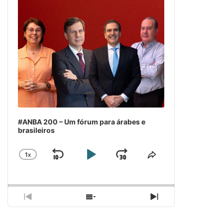
#ANBA 200 – Um fórum para árabes e
brasileiros
1
X
SKIP
PLAY
JUMP
CHANGE
COMPARTILH
PLAYBACK
ESSE
BACKWARD
PAUSE
FORWARD
RATE
EPISÓDIO
PREVIOUS
SHOW
NEXT
EPISODE
EPISODES
EPISODE
LIST