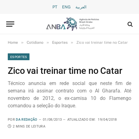
PT
ENG
العربية
»
»
»
Home
Cotidiano
Esportes
Zico vai treinar time no Catar
ESPORTES
Zico vai treinar time no Catar
Técnico anuncia em rede social que neste fim de
semana irá assinar contrato com o Al Gharafa. Até
novembro de 2012, o ex-camisa 10 do Flamengo
comandou a seleção do Iraque.
POR
DA REDAÇÃO
01/08/2013
ATUALIZADO EM:
19/04/2018
2 MINS DE LEITURA