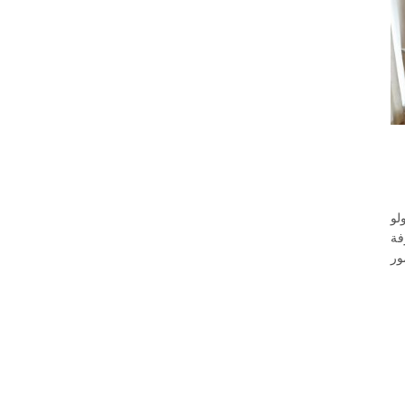
لو
فة
ور