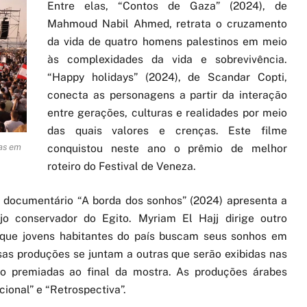
Entre elas, “Contos de Gaza” (2024), de
Mahmoud Nabil Ahmed, retrata o cruzamento
da vida de quatro homens palestinos em meio
às complexidades da vida e sobrevivência.
“Happy holidays” (2024), de Scandar Copti,
conecta as personagens a partir da interação
entre gerações, culturas e realidades por meio
das quais valores e crenças. Este filme
conquistou neste ano o prêmio de melhor
oas em
roteiro do Festival de Veneza.
o documentário “A borda dos sonhos” (2024) apresenta a
o conservador do Egito. Myriam El Hajj dirige outro
m que jovens habitantes do país buscam seus sonhos em
ssas produções se juntam a outras que serão exibidas nas
ão premiadas ao final da mostra. As produções árabes
cional” e “Retrospectiva”.