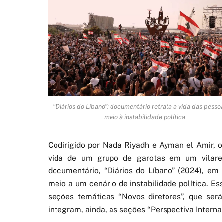
“Diários do Líbano”: documentário retrata a vida das pess
meio à instabilidade política
Codirigido por Nada Riyadh e Ayman el Amir, 
vida de um grupo de garotas em um vilarej
documentário, “Diários do Líbano” (2024), e
meio a um cenário de instabilidade política. E
seções temáticas “Novos diretores”, que ser
integram, ainda, as seções “Perspectiva Interna