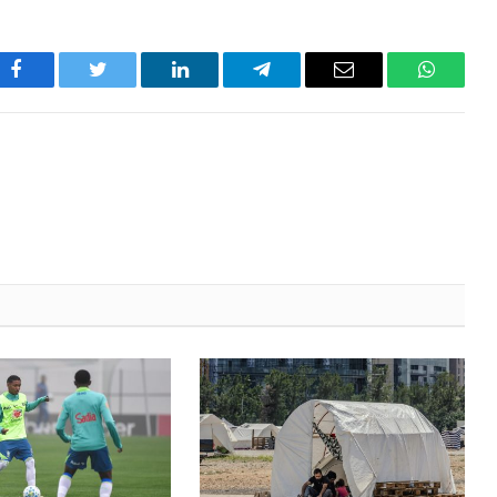
Facebook
Twitter
LinkedIn
Telegram
Email
WhatsA