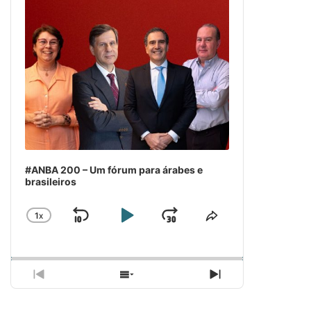
#ANBA 200 – Um fórum para árabes e
brasileiros
1
X
SKIP
PLAY
JUMP
CHANGE
COMPARTILH
PLAYBACK
ESSE
BACKWARD
PAUSE
FORWARD
RATE
EPISÓDIO
PREVIOUS
SHOW
NEXT
EPISODE
EPISODES
EPISODE
LIST