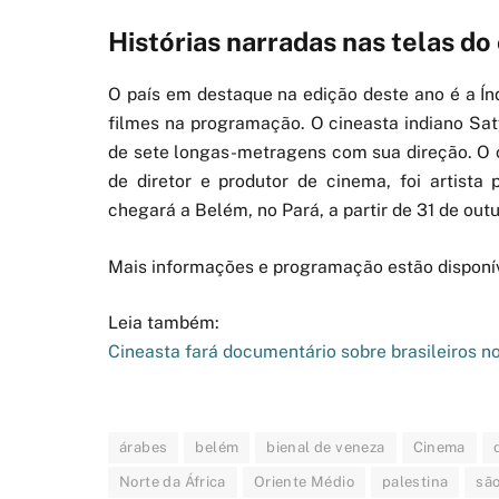
Histórias narradas nas telas do
O país em destaque na edição deste ano é a Ín
filmes na programação. O cineasta indiano Saty
de sete longas-metragens com sua direção. O 
de diretor e produtor de cinema, foi artista p
chegará a Belém, no Pará, a partir de 31 de outu
Mais informações e programação estão disponí
Leia também:
Cineasta fará documentário sobre brasileiros n
árabes
belém
bienal de veneza
Cinema
Norte da África
Oriente Médio
palestina
são