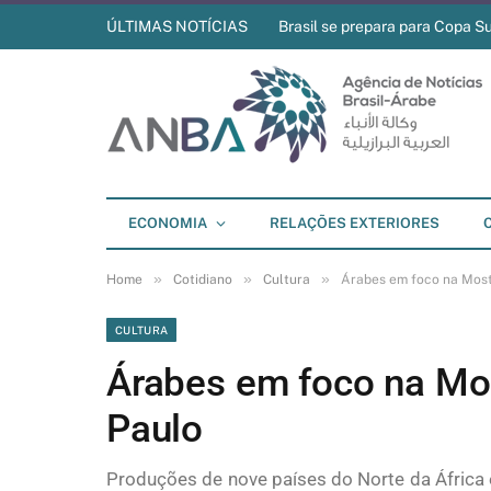
ÚLTIMAS NOTÍCIAS
Brasil se prepara para Copa S
ECONOMIA
RELAÇÕES EXTERIORES
»
»
»
Home
Cotidiano
Cultura
Árabes em foco na Most
CULTURA
Árabes em foco na Mo
Paulo
Produções de nove países do Norte da África 