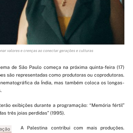
onar valores e crenças ao conectar gerações e culturas
nema de São Paulo começa na próxima quinta-feira (17)
bes são representadas como produtoras ou coprodutoras.
cinematográfica da Índia, mas também coloca os longas-
.
i terão exibições durante a programação: “Memória fértil”
as três joias perdidas” (1995).
A Palestina contribui com mais produções.
gação