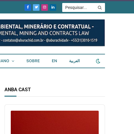
Facebook
Twitter
Instagram
LinkedIn
IANO
SOBRE
EN
العربية
ANBA CAST
Audio
Player