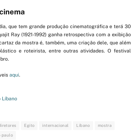
 cinema
dia, que tem grande produção cinematográfica e terá 30
ajit Ray (1921-1992) ganha retrospectiva com a exibição
cartaz da mostra é, também, uma criação dele, que além
lástico e roteirista, entre outras atividades. O festival
bro.
veis
aqui
.
o Líbano
diretores
Egito
internacional
Líbano
mostra
 paulo