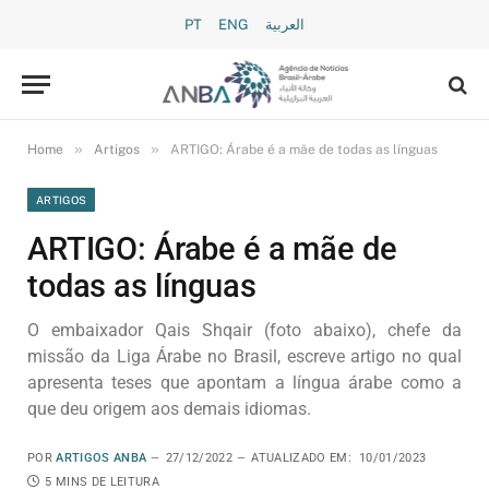
PT
ENG
العربية
»
»
Home
Artigos
ARTIGO: Árabe é a mãe de todas as línguas
ARTIGOS
ARTIGO: Árabe é a mãe de
todas as línguas
O embaixador Qais Shqair (foto abaixo), chefe da
missão da Liga Árabe no Brasil, escreve artigo no qual
apresenta teses que apontam a língua árabe como a
que deu origem aos demais idiomas.
POR
ARTIGOS ANBA
27/12/2022
ATUALIZADO EM:
10/01/2023
5 MINS DE LEITURA