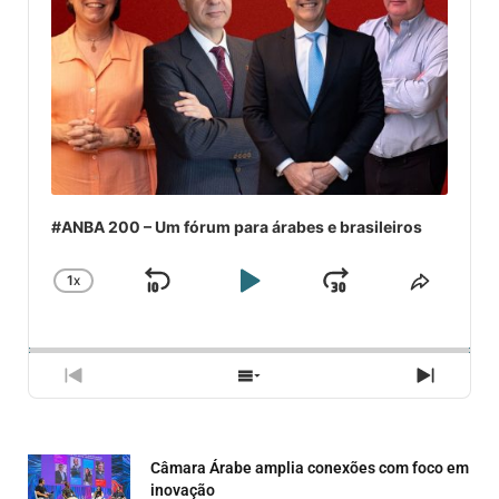
#ANBA 200 – Um fórum para árabes e brasileiros
1
X
SKIP
PLAY
JUMP
CHANGE
COMPA
PLAYBACK
ESSE
BACKWARD
PAUSE
FORWARD
RATE
EPISÓ
PREVIOUS
SHOW
NEXT
EPISODE
EPISODES
EPISO
LIST
Câmara Árabe amplia conexões com foco em
inovação