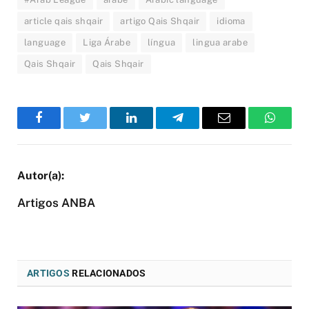
article qais shqair
artigo Qais Shqair
idioma
language
Liga Árabe
língua
lingua arabe
Qais Shqair
Qais Shqair
Facebook
Twitter
LinkedIn
Telegram
Email
WhatsA
Artigos ANBA
ARTIGOS
RELACIONADOS