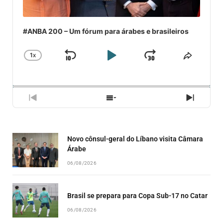
#ANBA 200 – Um fórum para árabes e brasileiros
1
X
SKIP
PLAY
JUMP
CHANGE
COMPA
PLAYBACK
ESSE
BACKWARD
PAUSE
FORWARD
RATE
EPISÓ
PREVIOUS
SHOW
NEXT
EPISODE
EPISODES
EPISO
LIST
Novo cônsul-geral do Líbano visita Câmara
Árabe
06/08/2026
Brasil se prepara para Copa Sub-17 no Catar
06/08/2026