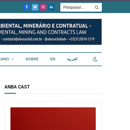
Facebook
Twitter
Instagram
LinkedIn
IANO
SOBRE
EN
العربية
ANBA CAST
Audio
Player