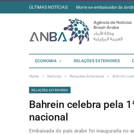
ÚLTIMAS NOTÍCIAS
Morre ex-embaixador da Jordân
ECONOMIA
RELAÇÕES EXTERIORES
»
»
»
Home
Notícias
Relações Exteriores
Bahrein cele
RELAÇÕES EXTERIORES
Bahrein celebra pela 1
nacional
Embaixada do país árabe foi inaugurada no a