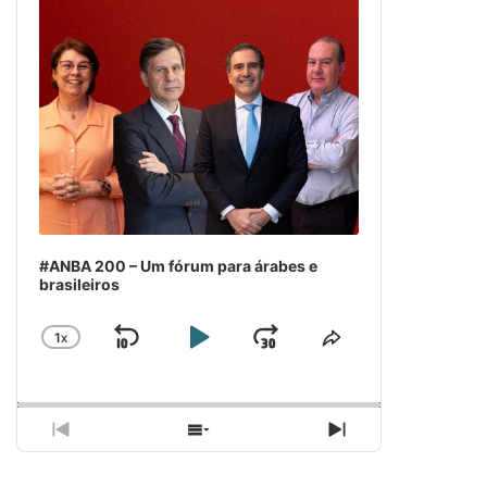
#ANBA 200 – Um fórum para árabes e
brasileiros
1
X
SKIP
PLAY
JUMP
CHANGE
COMPARTILH
PLAYBACK
ESSE
BACKWARD
PAUSE
FORWARD
RATE
EPISÓDIO
PREVIOUS
SHOW
NEXT
EPISODE
EPISODES
EPISODE
LIST