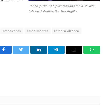
Da esq. p/ dir., os diplomatas da Arábia Saudita,
Bahrein, Palestina, Sudão e Argélia
embaixadas
Embaixadores
Ibrahim Alzeben
Facebook
Twitter
LinkedIn
Telegram
Email
WhatsA