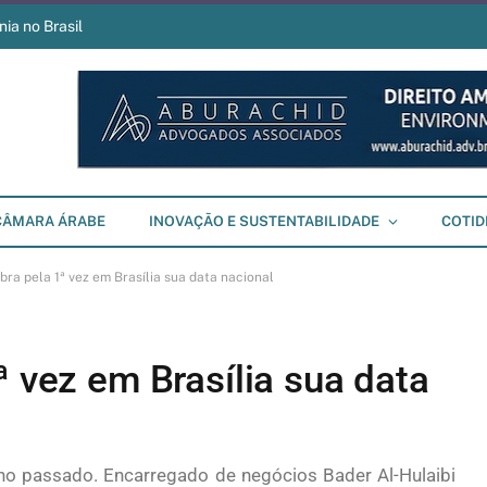
ia no Brasil
CÂMARA ÁRABE
INOVAÇÃO E SUSTENTABILIDADE
COTID
bra pela 1ª vez em Brasília sua data nacional
ª vez em Brasília sua data
no passado. Encarregado de negócios Bader Al-Hulaibi