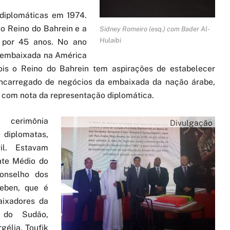
 diplomáticas em 1974.
 o Reino do Bahrein e a
Sidney Romeiro (esq.) com Bader Al-
Hulaibi
m por 45 anos. No ano
a embaixada na América
 pois o Reino do Bahrein tem aspirações de estabelecer
 encarregado de negócios da embaixada da nação árabe,
o com nota da representação diplomática.
 cerimônia
Divulgação
diplomatas,
il. Estavam
nte Médio do
onselho dos
zeben, que é
ixadores da
, do Sudão,
élia, Toufik