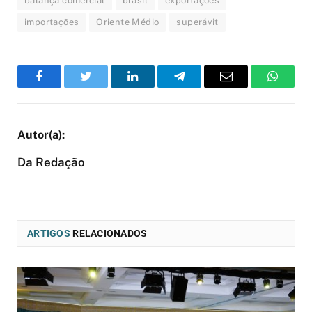
balança comercial
brasil
exportações
importações
Oriente Médio
superávit
Facebook
Twitter
LinkedIn
Telegram
Email
WhatsA
Da Redação
ARTIGOS
RELACIONADOS