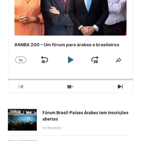
#ANBA 200 – Um fórum para árabes e brasileiros
1
X
SKIP
PLAY
JUMP
CHANGE
COMPA
PLAYBACK
ESSE
BACKWARD
PAUSE
FORWARD
RATE
EPISÓ
PREVIOUS
SHOW
NEXT
EPISODE
EPISODES
EPISO
LIST
Fórum Brasil-Países Árabes tem inscrições
abertas
07/08/2026