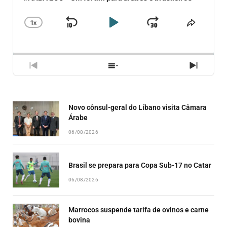
1
X
SKIP
PLAY
JUMP
CHANGE
COMPA
PLAYBACK
ESSE
BACKWARD
PAUSE
FORWARD
RATE
EPISÓ
PREVIOUS
SHOW
NEXT
EPISODE
EPISODES
EPISO
LIST
Novo cônsul-geral do Líbano visita Câmara
Árabe
06/08/2026
Brasil se prepara para Copa Sub-17 no Catar
06/08/2026
Marrocos suspende tarifa de ovinos e carne
bovina