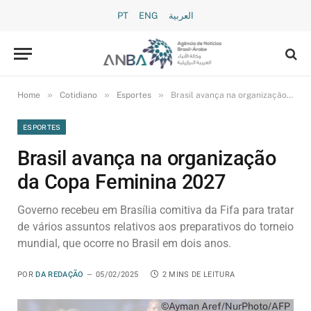
PT
ENG
العربية
»
»
»
Home
Cotidiano
Esportes
Brasil avança na organização da Copa Feminina 2027
ESPORTES
Brasil avança na organização
da Copa Feminina 2027
Governo recebeu em Brasília comitiva da Fifa para tratar
de vários assuntos relativos aos preparativos do torneio
mundial, que ocorre no Brasil em dois anos.
POR
DA REDAÇÃO
05/02/2025
2 MINS DE LEITURA
©Ayman Aref/NurPhoto/AFP