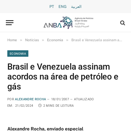
PT
ENG
العربية
»
»
»
Home
Notícias
Economia
Brasil e Venezuela assinam acordos na área de petróleo e gás
ECONOMIA
Brasil e Venezuela assinam
acordos na área de petróleo e
gás
POR
ALEXANDRE ROCHA
18/01/2007
ATUALIZADO
EM:
21/02/2024
2 MINS DE LEITURA
Alexandre Rocha, enviado especial