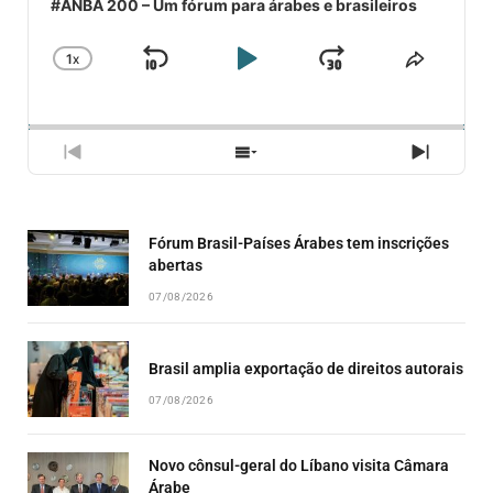
#ANBA 200 – Um fórum para árabes e brasileiros
1
X
SKIP
PLAY
JUMP
CHANGE
COMPA
PLAYBACK
ESSE
BACKWARD
PAUSE
FORWARD
RATE
EPISÓ
PREVIOUS
SHOW
NEXT
EPISODE
EPISODES
EPISO
LIST
Fórum Brasil-Países Árabes tem inscrições
abertas
07/08/2026
Brasil amplia exportação de direitos autorais
07/08/2026
Novo cônsul-geral do Líbano visita Câmara
Árabe