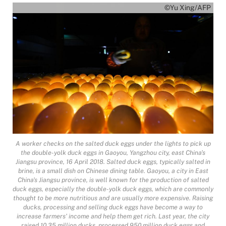
©Yu Xing/AFP
A worker checks on the salted duck eggs under the lights to pick up
the double-yolk duck eggs in Gaoyou, Yangzhou city, east China's
Jiangsu province, 16 April 2018. Salted duck eggs, typically salted in
brine, is a small dish on Chinese dining table. Gaoyou, a city in East
China's Jiangsu province, is well known for the production of salted
duck eggs, especially the double-yolk duck eggs, which are commonly
thought to be more nutritious and are usually more expensive. Raising
ducks, processing and selling duck eggs have become a way to
increase farmers' income and help them get rich. Last year, the city
raised 10.35 million ducks, processed 950 million duck eggs and