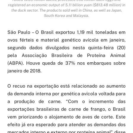
registered an economic output of 5.11 billion yuan ($813.48 million) in
the duck sector. The products sold well in China, as well as Japan,
South Korea and Malaysia.
São Paulo – O Brasil exportou 1,19 mil toneladas em
ovos férteis e material genético avícola em janeiro,
segundo dados divulgados nesta quinta-feira (20)
pela Associação Brasileira de Proteína Animal
(ABPA). Houve queda de 37% nos embarques sobre
janeiro de 2018.
O recuo na exportação está relacionado ao aumento
da demanda interna por genética avícola voltada para
a produção de carne. “Com o incremento das
exportações brasileiras de carne de frango, o Brasil
vem priorizando o alojamento de aves de corte. Este
efeito já era esperado para atender as demandas dos
mercados interno e externo por proteína animal”, disse