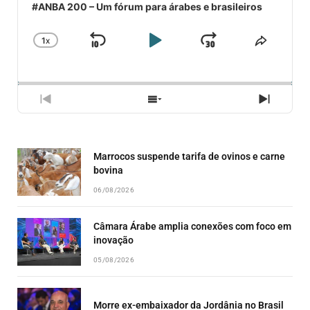
#ANBA 200 – Um fórum para árabes e brasileiros
1
X
SKIP
PLAY
JUMP
CHANGE
COMPA
PLAYBACK
ESSE
BACKWARD
PAUSE
FORWARD
RATE
EPISÓ
PREVIOUS
SHOW
NEXT
EPISODE
EPISODES
EPISO
LIST
Marrocos suspende tarifa de ovinos e carne
bovina
06/08/2026
Câmara Árabe amplia conexões com foco em
inovação
05/08/2026
Morre ex-embaixador da Jordânia no Brasil