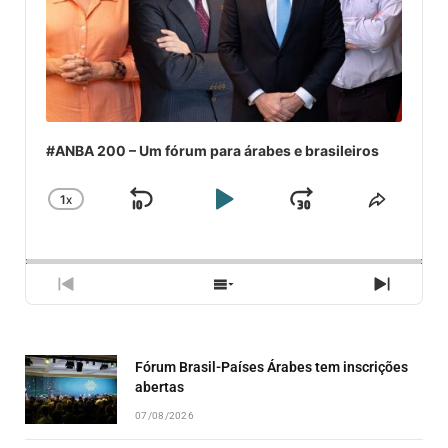
#ANBA 200 – Um fórum para árabes e brasileiros
1
X
SKIP
PLAY
JUMP
CHANGE
COMPA
PLAYBACK
ESSE
BACKWARD
PAUSE
FORWARD
RATE
EPISÓ
PREVIOUS
SHOW
NEXT
EPISODE
EPISODES
EPISO
LIST
Fórum Brasil-Países Árabes tem inscrições
abertas
07/08/2026