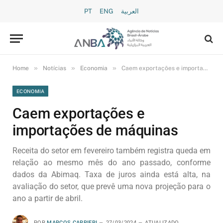
PT
ENG
العربية
»
»
»
Home
Notícias
Economia
Caem exportações e importações de máquinas
ECONOMIA
Caem exportações e
importações de máquinas
Receita do setor em fevereiro também registra queda em
relação ao mesmo mês do ano passado, conforme
dados da Abimaq. Taxa de juros ainda está alta, na
avaliação do setor, que prevê uma nova projeção para o
ano a partir de abril.
POR
MARCOS CARRIERI
27/03/2024
ATUALIZADO