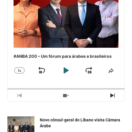
#ANBA 200 – Um fórum para árabes e brasileiros
1
X
SKIP
PLAY
JUMP
CHANGE
COMPA
PLAYBACK
ESSE
BACKWARD
PAUSE
FORWARD
RATE
EPISÓ
PREVIOUS
SHOW
NEXT
EPISODE
EPISODES
EPISO
LIST
Novo cônsul-geral do Líbano visita Câmara
Árabe