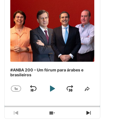
#ANBA 200 – Um fórum para árabes e
brasileiros
1
X
SKIP
PLAY
JUMP
CHANGE
COMPARTILH
PLAYBACK
ESSE
BACKWARD
PAUSE
FORWARD
RATE
EPISÓDIO
PREVIOUS
SHOW
NEXT
EPISODE
EPISODES
EPISODE
LIST