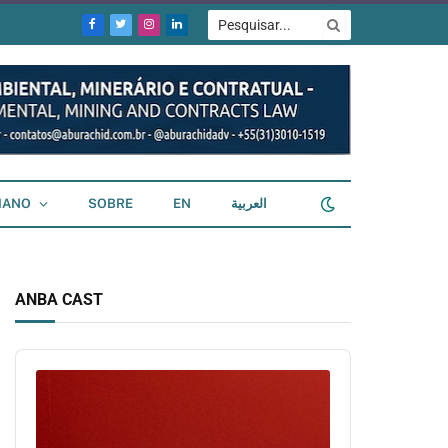
Facebook
Twitter
Instagram
LinkedIn
IANO
SOBRE
EN
العربية
ANBA CAST
Audio
Player