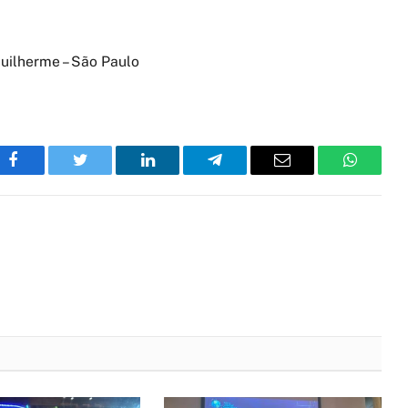
Guilherme – São Paulo
Facebook
Twitter
LinkedIn
Telegram
Email
WhatsA