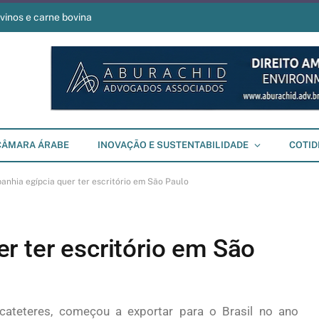
vinos e carne bovina
CÂMARA ÁRABE
INOVAÇÃO E SUSTENTABILIDADE
COTID
nhia egípcia quer ter escritório em São Paulo
r ter escritório em São
 cateteres, começou a exportar para o Brasil no ano