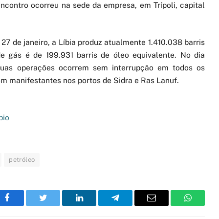
contro ocorreu na sede da empresa, em Trípoli, capital
 de janeiro, a Líbia produz atualmente 1.410.038 barris
de gás é de 199.931 barris de óleo equivalente. No dia
uas operações ocorrem sem interrupção em todos os
m manifestantes nos portos de Sidra e Ras Lanuf.
bio
petróleo
Facebook
Twitter
LinkedIn
Telegram
Email
WhatsA