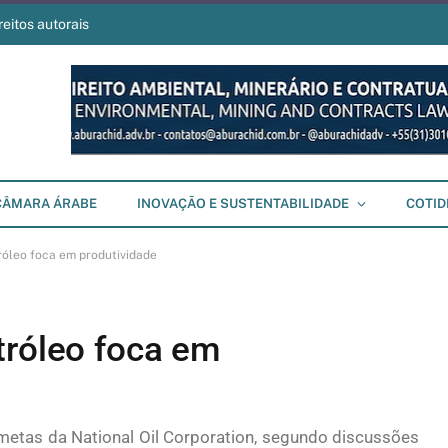
reitos autorais
CÂMARA ÁRABE
INOVAÇÃO E SUSTENTABILIDADE
COTID
róleo foca em produtividade
tróleo foca em
s metas da National Oil Corporation, segundo discussões