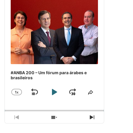
#ANBA 200 – Um fórum para árabes e
brasileiros
1
X
SKIP
PLAY
JUMP
CHANGE
COMPARTILH
PLAYBACK
ESSE
BACKWARD
PAUSE
FORWARD
RATE
EPISÓDIO
PREVIOUS
SHOW
NEXT
EPISODE
EPISODES
EPISODE
LIST