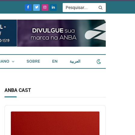
Facebook
Twitter
Instagram
LinkedIn
IANO
SOBRE
EN
العربية
ANBA CAST
Audio
Player