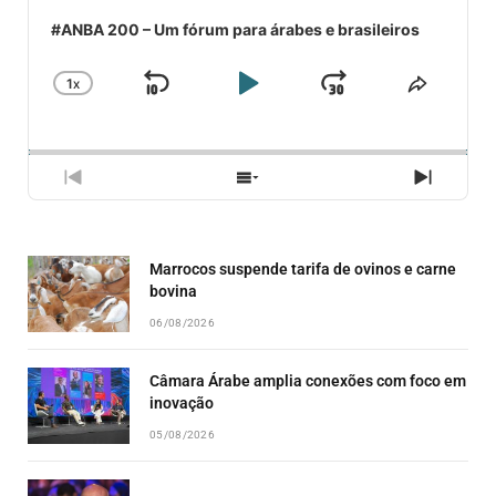
#ANBA 200 – Um fórum para árabes e brasileiros
1
X
SKIP
PLAY
JUMP
CHANGE
COMPA
PLAYBACK
ESSE
BACKWARD
PAUSE
FORWARD
RATE
EPISÓ
PREVIOUS
SHOW
NEXT
EPISODE
EPISODES
EPISO
LIST
Marrocos suspende tarifa de ovinos e carne
bovina
06/08/2026
Câmara Árabe amplia conexões com foco em
inovação
05/08/2026