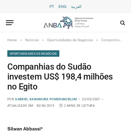
PT
ENG
العربية
»
»
»
Home
Notícias
Oportunidades de Negócios
Companhias do Sudão investem US$ 198,4 milhões no Egito
OPORTUNIDADES DE NEGÓCIOS
Companhias do Sudão
investem US$ 198,4 milhões
no Egito
POR
GABRIEL KAWAMURA POMERANCBLUM
22/05/2007
ATUALIZADO EM:
30/06/2019
2 MINS DE LEITURA
Silwan Abbassi*