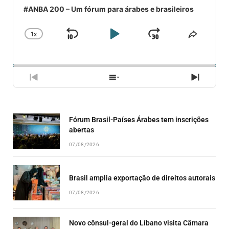
#ANBA 200 – Um fórum para árabes e brasileiros
1
X
SKIP
PLAY
JUMP
CHANGE
COMPA
PLAYBACK
ESSE
BACKWARD
PAUSE
FORWARD
RATE
EPISÓ
PREVIOUS
SHOW
NEXT
EPISODE
EPISODES
EPISO
LIST
Fórum Brasil-Países Árabes tem inscrições
abertas
07/08/2026
Brasil amplia exportação de direitos autorais
07/08/2026
Novo cônsul-geral do Líbano visita Câmara