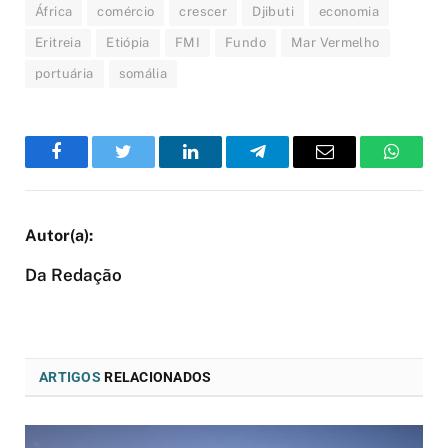
África
comércio
crescer
Djibuti
economia
Eritreia
Etiópia
FMI
Fundo
Mar Vermelho
portuária
somália
Facebook
Twitter
LinkedIn
Telegram
Email
WhatsA
Da Redação
ARTIGOS
RELACIONADOS