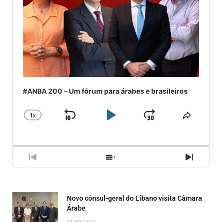
#ANBA 200 – Um fórum para árabes e brasileiros
1
X
SKIP
PLAY
JUMP
CHANGE
COMPA
PLAYBACK
ESSE
BACKWARD
PAUSE
FORWARD
RATE
EPISÓ
PREVIOUS
SHOW
NEXT
EPISODE
EPISODES
EPISO
LIST
Novo cônsul-geral do Líbano visita Câmara
Árabe