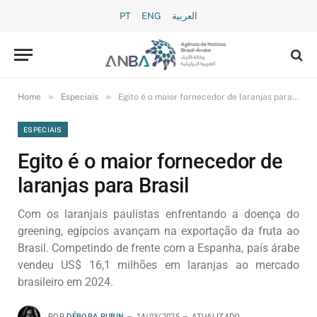
PT
ENG
العربية
»
»
Home
Especiais
Egito é o maior fornecedor de laranjas para Brasil
ESPECIAIS
Egito é o maior fornecedor de
laranjas para Brasil
Com os laranjais paulistas enfrentando a doença do
greening, egípcios avançam na exportação da fruta ao
Brasil. Competindo de frente com a Espanha, país árabe
vendeu US$ 16,1 milhões em laranjas ao mercado
brasileiro em 2024.
POR
DÉBORA RUBIN
14/03/2025
ATUALIZADO