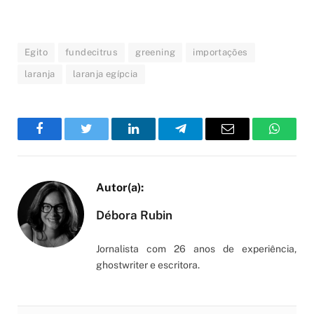
Egito
fundecitrus
greening
importações
laranja
laranja egípcia
Facebook
Twitter
LinkedIn
Telegram
Email
WhatsA
Débora Rubin
Jornalista com 26 anos de experiência,
ghostwriter e escritora.