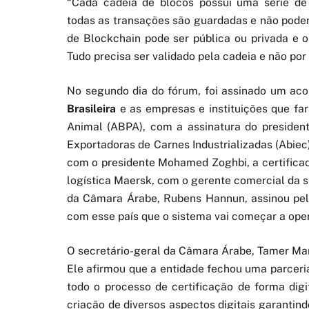
“Cada cadeia de blocos possui uma série de 
todas as transações são guardadas e não podem 
de Blockchain pode ser pública ou privada e
Tudo precisa ser validado pela cadeia e não po
No segundo dia do fórum, foi assinado um ac
Brasileira
e as empresas e instituições que far
Animal (ABPA), com a assinatura do presidente
Exportadoras de Carnes Industrializadas (Abiec
com o presidente Mohamed Zoghbi, a certificado
logística Maersk, com o gerente comercial da 
da Câmara Árabe, Rubens Hannun, assinou pel
com esse país que o sistema vai começar a oper
O secretário-geral da Câmara Árabe, Tamer Man
Ele afirmou que a entidade fechou uma parceri
todo o processo de certificação de forma dig
criação de diversos aspectos digitais garanti