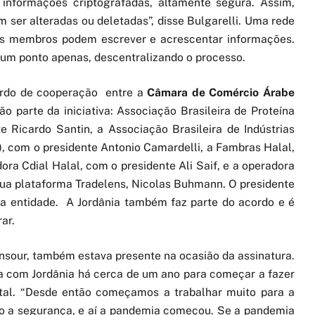
informações criptografadas, altamente segura. Assim,
ser alteradas ou deletadas”, disse Bulgarelli. Uma rede
 os membros podem escrever e acrescentar informações.
r um ponto apenas, descentralizando o processo.
ordo de cooperação entre a
Câmara de Comércio Árabe
ão parte da iniciativa: Associação Brasileira de Proteína
 Ricardo Santin, a Associação Brasileira de Indústrias
), com o presidente Antonio Camardelli, a Fambras Halal,
ra Cdial Halal, com o presidente Ali Saif, e a operadora
sua plataforma Tradelens, Nicolas Buhmann. O presidente
a entidade. A Jordânia também faz parte do acordo e é
ar.
sour, também estava presente na ocasião da assinatura.
a com Jordânia há cerca de um ano para começar a fazer
ital. “Desde então começamos a trabalhar muito para a
ndo a segurança, e aí a pandemia começou. Se a pandemia