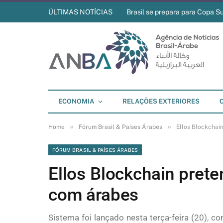
ÚLTIMAS NOTÍCIAS
Brasil se prepara para Copa S
ECONOMIA
RELAÇÕES EXTERIORES
»
»
Home
Fórum Brasil & Países Árabes
Ellos Blockchai
FÓRUM BRASIL & PAÍSES ÁRABES
Ellos Blockchain pret
com árabes
Sistema foi lançado nesta terça-feira (20), 