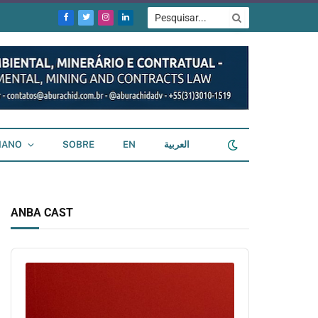
Facebook
Twitter
Instagram
LinkedIn
IANO
SOBRE
EN
العربية
ANBA CAST
Audio
Player