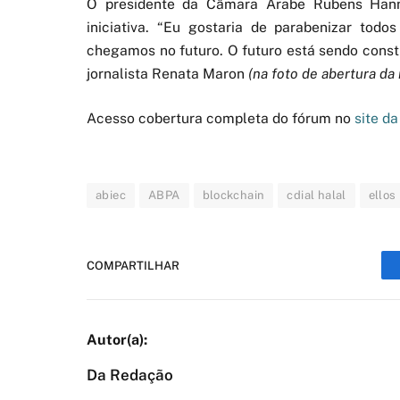
O presidente da Câmara Árabe Rubens Hann
iniciativa. “Eu gostaria de parabenizar tod
chegamos no futuro. O futuro está sendo constr
jornalista Renata Maron
(na foto de abertura d
Acesso cobertura completa do fórum no
site d
abiec
ABPA
blockchain
cdial halal
ellos
COMPARTILHAR
Da Redação