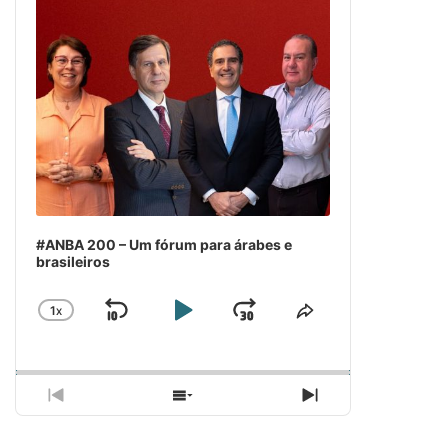
#ANBA 200 – Um fórum para árabes e
brasileiros
1
X
SKIP
PLAY
JUMP
CHANGE
COMPARTILH
PLAYBACK
ESSE
BACKWARD
PAUSE
FORWARD
RATE
EPISÓDIO
PREVIOUS
SHOW
NEXT
EPISODE
EPISODES
EPISODE
LIST