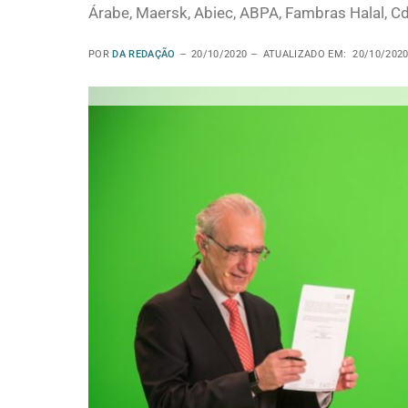
Árabe, Maersk, Abiec, ABPA, Fambras Halal, Cdi
POR
DA REDAÇÃO
20/10/2020
ATUALIZADO EM:
20/10/202