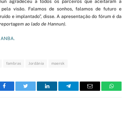
un agradeceu a todos os parceiros que aceitaram a
os pela visão. Falamos de sonhos, falamos de futuro e
uído e implantado”, disse. A apresentação do fórum é da
a reportagem ao lado de Hannun).
a ANBA.
fambras
Jordânia
maersk
Facebook
Twitter
LinkedIn
Telegram
Email
WhatsA