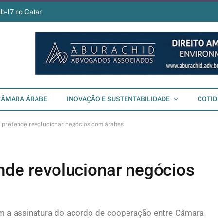
ub-17 no Catar
CÂMARA ÁRABE
INOVAÇÃO E SUSTENTABILIDADE
COTID
n pretende revolucionar negócios com árabes
ende revolucionar negócios
com a assinatura do acordo de cooperação entre Câmara