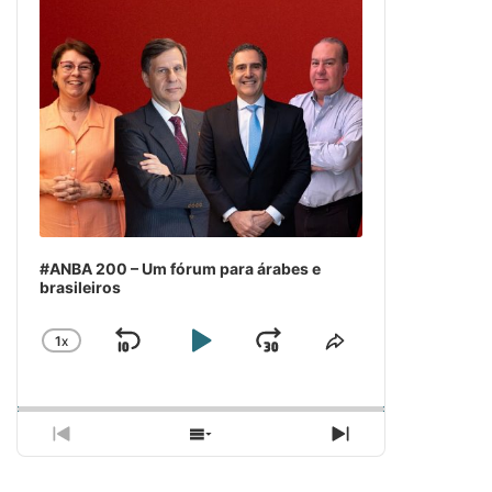
#ANBA 200 – Um fórum para árabes e
brasileiros
1
X
SKIP
PLAY
JUMP
CHANGE
COMPARTILH
PLAYBACK
ESSE
BACKWARD
PAUSE
FORWARD
RATE
EPISÓDIO
PREVIOUS
SHOW
NEXT
EPISODE
EPISODES
EPISODE
LIST