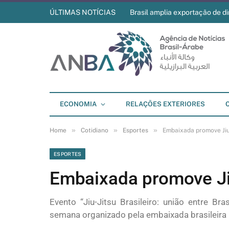
ÚLTIMAS NOTÍCIAS
Brasil amplia exportação de di
ECONOMIA
RELAÇÕES EXTERIORES
»
»
»
Home
Cotidiano
Esportes
Embaixada promove Jiu
ESPORTES
Embaixada promove Ji
Evento “Jiu-Jitsu Brasileiro: união entre Br
semana organizado pela embaixada brasileira 