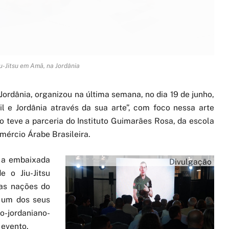
u-Jitsu em Amã, na Jordânia
ordânia, organizou na última semana, no dia 19 de junho,
asil e Jordânia através da sua arte”, com foco nessa arte
to teve a parceria do Instituto Guimarães Rosa, da escola
mércio Árabe Brasileira.
, a embaixada
Divulgação
 o Jiu-Jitsu
ras nações do
a um dos seus
o-jordaniano-
 evento.