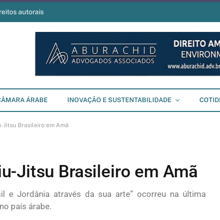
reitos autorais
CÂMARA ÁRABE
INOVAÇÃO E SUSTENTABILIDADE
COTID
-Jitsu Brasileiro em Amã
u-Jitsu Brasileiro em Amã
asil e Jordânia através da sua arte” ocorreu na última
no país árabe.