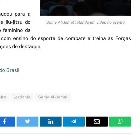
mudou para a
 jiu-jitsu do
Samy Al-Jamal falando em vídeo no evento
e feminino da
s com ensino do esporte de combate e treina as Forças
ações de destaque.
do Brasil
eiro
Jordânia
Samy Al-Jamal
Facebook
Twitter
LinkedIn
Telegram
Email
WhatsA