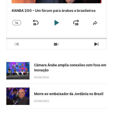
#ANBA 200 – Um fórum para árabes e brasileiros
1
X
SKIP
PLAY
JUMP
CHANGE
COMPA
PLAYBACK
ESSE
BACKWARD
PAUSE
FORWARD
RATE
EPISÓ
PREVIOUS
SHOW
NEXT
EPISODE
EPISODES
EPISO
LIST
Câmara Árabe amplia conexões com foco em
inovação
05/08/2026
Morre ex-embaixador da Jordânia no Brasil
05/08/2026