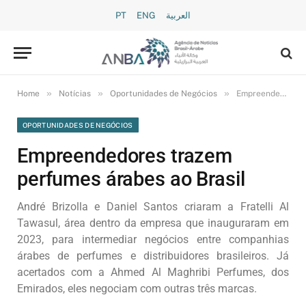
PT
ENG
العربية
»
»
»
Home
Notícias
Oportunidades de Negócios
Empreendedores trazem perfumes árabes ao Brasil
OPORTUNIDADES DE NEGÓCIOS
Empreendedores trazem
perfumes árabes ao Brasil
André Brizolla e Daniel Santos criaram a Fratelli Al
Tawasul, área dentro da empresa que inauguraram em
2023, para intermediar negócios entre companhias
árabes de perfumes e distribuidores brasileiros. Já
acertados com a Ahmed Al Maghribi Perfumes, dos
Emirados, eles negociam com outras três marcas.