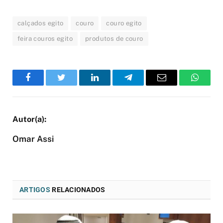
calçados egito
couro
couro egito
feira couros egito
produtos de couro
Facebook
Twitter
LinkedIn
Telegram
Email
WhatsA
Omar Assi
ARTIGOS
RELACIONADOS