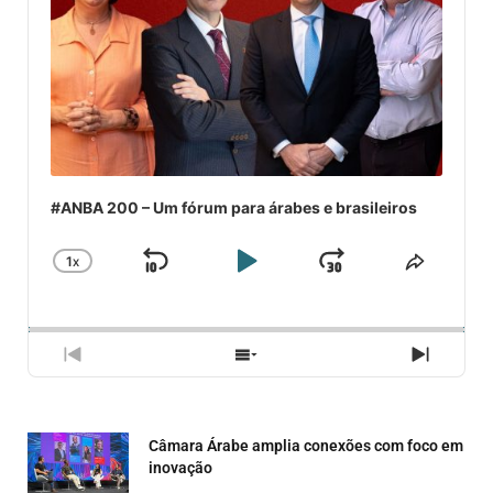
#ANBA 200 – Um fórum para árabes e brasileiros
1
X
SKIP
PLAY
JUMP
CHANGE
COMPA
PLAYBACK
ESSE
BACKWARD
PAUSE
FORWARD
RATE
EPISÓ
PREVIOUS
SHOW
NEXT
EPISODE
EPISODES
EPISO
LIST
Câmara Árabe amplia conexões com foco em
inovação