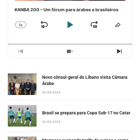
#ANBA 200 – Um fórum para árabes e brasileiros
1
X
SKIP
PLAY
JUMP
CHANGE
COMPA
PLAYBACK
ESSE
BACKWARD
PAUSE
FORWARD
RATE
EPISÓ
PREVIOUS
SHOW
NEXT
EPISODE
EPISODES
EPISO
LIST
Novo cônsul-geral do Líbano visita Câmara
Árabe
06/08/2026
Brasil se prepara para Copa Sub-17 no Catar
06/08/2026