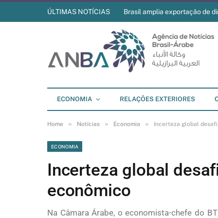
ÚLTIMAS NOTÍCIAS
Brasil amplia exportação de di
ECONOMIA
RELAÇÕES EXTERIORES
»
»
»
Home
Notícias
Economia
Incerteza global desaf
ECONOMIA
Incerteza global desaf
econômico
Na Câmara Árabe, o economista-chefe do BTG