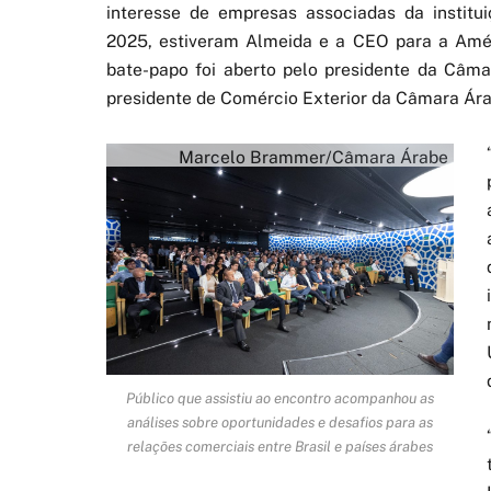
interesse de empresas associadas da institui
2025, estiveram Almeida e a CEO para a Amé
bate-papo foi aberto pelo presidente da Câmar
presidente de Comércio Exterior da Câmara Ára
Marcelo Brammer/Câmara Árabe
Público que assistiu ao encontro acompanhou as
análises sobre oportunidades e desafios para as
relações comerciais entre Brasil e países árabes