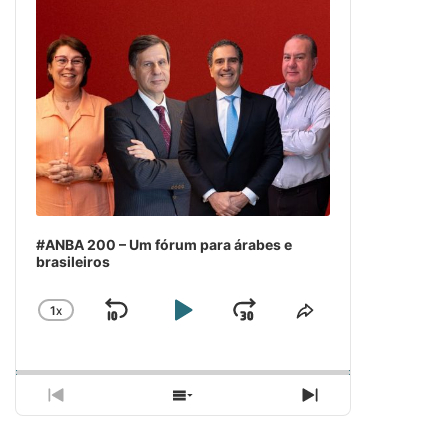
#ANBA 200 – Um fórum para árabes e
brasileiros
1
X
SKIP
PLAY
JUMP
CHANGE
COMPARTILH
PLAYBACK
ESSE
BACKWARD
PAUSE
FORWARD
RATE
EPISÓDIO
PREVIOUS
SHOW
NEXT
EPISODE
EPISODES
EPISODE
LIST