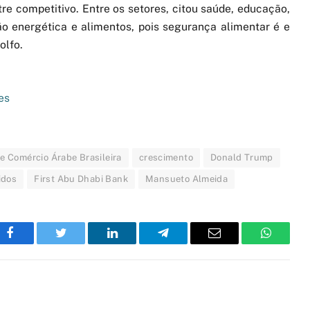
re competitivo. Entre os setores, citou saúde, educação,
ição energética e alimentos, pois segurança alimentar é e
olfo.
es
e Comércio Árabe Brasileira
crescimento
Donald Trump
idos
First Abu Dhabi Bank
Mansueto Almeida
Facebook
Twitter
LinkedIn
Telegram
Email
WhatsA