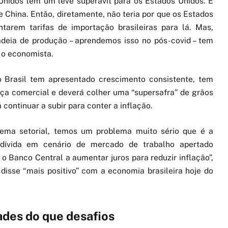
Unidos tem um leve superávit para os Estados Unidos. É
China. Então, diretamente, não teria por que os Estados
arem tarifas de importação brasileiras para lá. Mas,
deia de produção – aprendemos isso no pós-covid – tem
 o economista.
o Brasil tem apresentado crescimento consistente, tem
nça comercial e deverá colher uma “supersafra” de grãos
 continuar a subir para conter a inflação.
ma setorial, temos um problema muito sério que é a
 dívida em cenário de mercado de trabalho apertado
 o Banco Central a aumentar juros para reduzir inflação”,
isse “mais positivo” com a economia brasileira hoje do
ades do que desafios