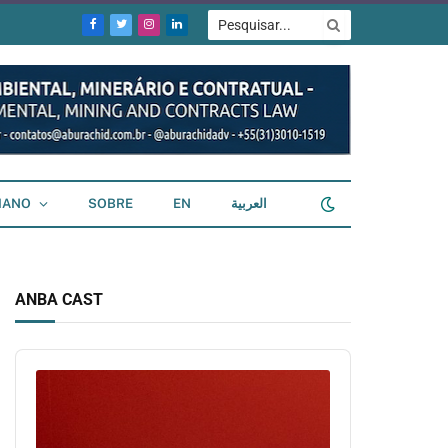
Facebook
Twitter
Instagram
LinkedIn
IANO
SOBRE
EN
العربية
ANBA CAST
Audio
Player