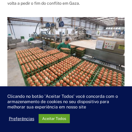
volta a pedir o fim do conflito em Gaza.
Clicando no botão 'Aceitar Todos' você concorda com o
Crescem exportações brasileiras de ovos
armazenamento de cookies no seu dispositivo para
melhorar sua experiência em nosso site
POR
DA REDAÇÃO
11/08/2025
Maior mercado do produto são os Estados Unidos, mas
Preferências
Aceitar Todos
Emirados Árabes Unidos são o quinto principal destino, com
leve ampliação nas compras no acumulado do ano.