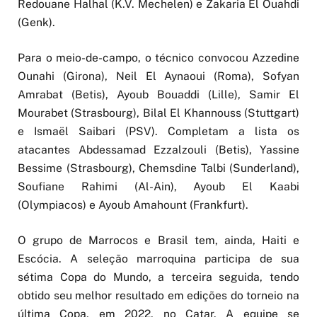
Redouane Halhal (K.V. Mechelen) e Zakaria El Ouahdi
(Genk).
Para o meio-de-campo, o técnico convocou Azzedine
Ounahi (Girona), Neil El Aynaoui (Roma), Sofyan
Amrabat (Betis), Ayoub Bouaddi (Lille), Samir El
Mourabet (Strasbourg), Bilal El Khannouss (Stuttgart)
e Ismaël Saibari (PSV). Completam a lista os
atacantes Abdessamad Ezzalzouli (Betis), Yassine
Bessime (Strasbourg), Chemsdine Talbi (Sunderland),
Soufiane Rahimi (Al-Ain), Ayoub El Kaabi
(Olympiacos) e Ayoub Amahount (Frankfurt).
O grupo de Marrocos e Brasil tem, ainda, Haiti e
Escócia. A seleção marroquina participa de sua
sétima Copa do Mundo, a terceira seguida, tendo
obtido seu melhor resultado em edições do torneio na
última Copa, em 2022, no Catar. A equipe se