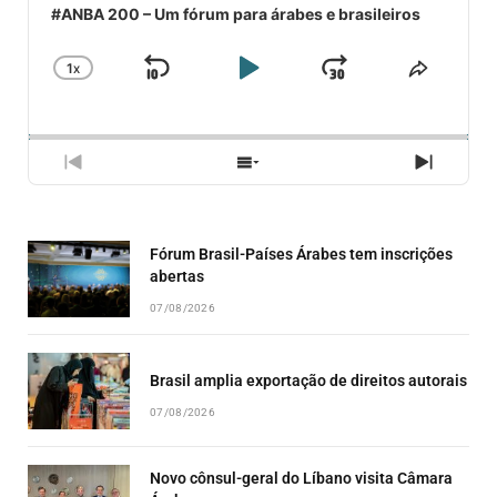
#ANBA 200 – Um fórum para árabes e brasileiros
1
X
SKIP
PLAY
JUMP
CHANGE
COMPA
PLAYBACK
ESSE
BACKWARD
PAUSE
FORWARD
RATE
EPISÓ
PREVIOUS
SHOW
NEXT
EPISODE
EPISODES
EPISO
LIST
Fórum Brasil-Países Árabes tem inscrições
abertas
07/08/2026
Brasil amplia exportação de direitos autorais
07/08/2026
Novo cônsul-geral do Líbano visita Câmara