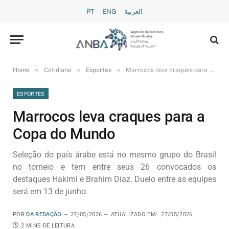
PT
ENG
العربية
»
»
»
Home
Cotidiano
Esportes
Marrocos leva craques para a Copa do Mundo
ESPORTES
Marrocos leva craques para a
Copa do Mundo
Seleção do país árabe está no mesmo grupo do Brasil
no torneio e tem entre seus 26 convocados os
destaques Hakimi e Brahim Díaz. Duelo entre as equipes
será em 13 de junho.
POR
DA REDAÇÃO
27/05/2026
ATUALIZADO EM:
27/05/2026
2 MINS DE LEITURA