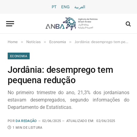
PT
ENG
العربية
»
»
»
Home
Notícias
Economia
Jordânia: desemprego tem pequena redução
ECONOMIA
Jordânia: desemprego tem
pequena redução
No primeiro trimestre do ano, 21,3% dos jordanianos
estavam desempregados, segundo informações do
Departamento de Estatísticas.
POR
DA REDAÇÃO
02/06/2025
ATUALIZADO EM:
02/06/2025
1 MIN DE LEITURA