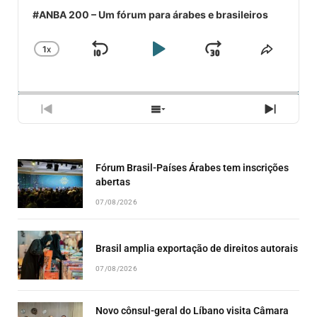
#ANBA 200 – Um fórum para árabes e brasileiros
1
X
SKIP
PLAY
JUMP
CHANGE
COMPA
PLAYBACK
ESSE
BACKWARD
PAUSE
FORWARD
RATE
EPISÓ
PREVIOUS
SHOW
NEXT
EPISODE
EPISODES
EPISO
LIST
Fórum Brasil-Países Árabes tem inscrições
abertas
07/08/2026
Brasil amplia exportação de direitos autorais
07/08/2026
Novo cônsul-geral do Líbano visita Câmara