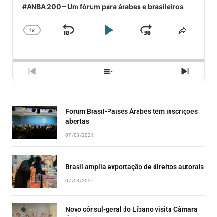
#ANBA 200 – Um fórum para árabes e brasileiros
1
X
SKIP
PLAY
JUMP
CHANGE
COMPA
PLAYBACK
ESSE
BACKWARD
PAUSE
FORWARD
RATE
EPISÓ
PREVIOUS
SHOW
NEXT
EPISODE
EPISODES
EPISO
LIST
Fórum Brasil-Países Árabes tem inscrições
abertas
07/08/2026
Brasil amplia exportação de direitos autorais
07/08/2026
Novo cônsul-geral do Líbano visita Câmara