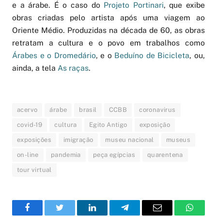
e a árabe. É o caso do
Projeto Portinari
, que exibe
obras criadas pelo artista após uma viagem ao
Oriente Médio. Produzidas na década de 60, as obras
retratam a cultura e o povo em trabalhos como
Árabes e o Dromedário
, e o
Beduíno de Bicicleta
, ou,
ainda, a tela
As raças
.
acervo
árabe
brasil
CCBB
coronavirus
covid-19
cultura
Egito Antigo
exposição
exposições
imigração
museu nacional
museus
on-line
pandemia
peça egípcias
quarentena
tour virtual
Facebook
Twitter
LinkedIn
Telegram
Email
WhatsA